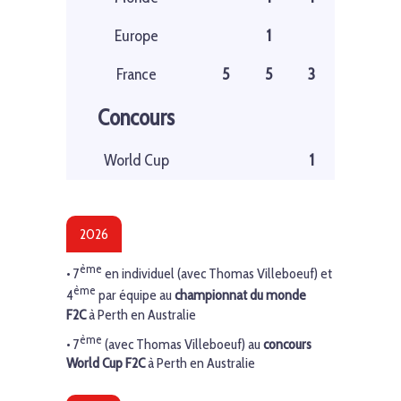
Europe
1
France
5
5
3
Concours
World Cup
1
2026
ème
• 7
en individuel (avec Thomas Villeboeuf) et
ème
4
par équipe au
championnat du monde
F2C
à Perth en Australie
ème
• 7
(avec Thomas Villeboeuf) au
concours
World Cup F2C
à Perth en Australie