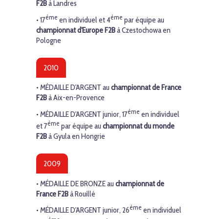
F2B
à Landres
ème
ème
• 17
en individuel et 4
par équipe au
championnat d'Europe F2B
à Czestochowa en
Pologne
2010
•
MÉDAILLE D'ARGENT
au
championnat de France
F2B
à Aix-en-Provence
ème
•
MÉDAILLE D'ARGENT
junior, 17
en individuel
ème
et 7
par équipe au
championnat du monde
F2B
à Gyula en Hongrie
2009
•
MÉDAILLE DE BRONZE
au
championnat de
France F2B
à Rouillé
ème
•
MÉDAILLE D'ARGENT
junior, 26
en individuel