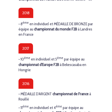
2018
ème
• 8
en individuel et
MÉDAILLE DE BRONZE
par
équipe au
championnat du monde F2B
à Landres
en France
2017
ème
ème
• 10
en individuel et 5
par équipe au
championnat d'Europe F2B
à Bekescasaba en
Hongrie
2016
•
MÉDAILLE D'ARGENT
championnat de France
à
Rouillé
ème
ème
• 11
en individuel et 4
par équipe au