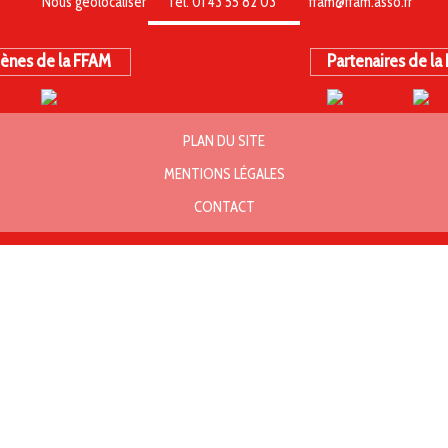
Nous géolocaliser
Tél. 01 43 55 82 03
ffam@ffam.asso.fr
ènes de la FFAM
Partenaires de la
PLAN DU SITE
MENTIONS LÉGALES
CONTACT