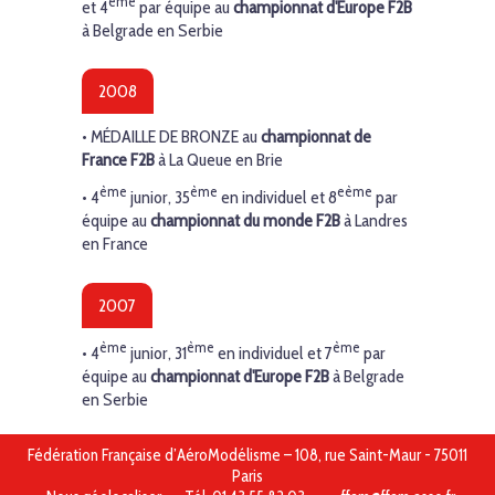
ème
et 4
par équipe au
championnat d'Europe F2B
à Belgrade en Serbie
2008
•
MÉDAILLE DE BRONZE
au
championnat de
France F2B
à La Queue en Brie
ème
ème
eème
• 4
junior, 35
en individuel et 8
par
équipe au
championnat du monde F2B
à Landres
en France
2007
ème
ème
ème
• 4
junior, 31
en individuel et 7
par
équipe au
championnat d'Europe F2B
à Belgrade
en Serbie
Fédération Française d’AéroModélisme – 108, rue Saint-Maur - 75011
Paris