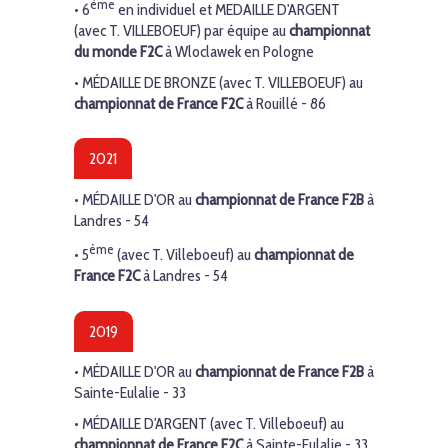
ème
• 6
en individuel et MEDAILLE D'ARGENT
(avec T. VILLEBOEUF) par équipe au
championnat
du monde F2C
à Wloclawek en Pologne
•
MÉDAILLE DE BRONZE
(avec T. VILLEBOEUF) au
championnat de France F2C
à Rouillé - 86
2021
•
MÉDAILLE D'OR
au
championnat de France F2B
à
Landres - 54
ème
• 5
(
avec T. Villeboeuf) au
championnat de
France F2C
à Landres - 54
2019
•
MÉDAILLE D'OR
au
championnat de France F2B
à
Sainte-Eulalie - 33
•
MÉDAILLE D'ARGENT (
avec T. Villeboeuf) au
championnat de France F2C
à Sainte-Eulalie - 33