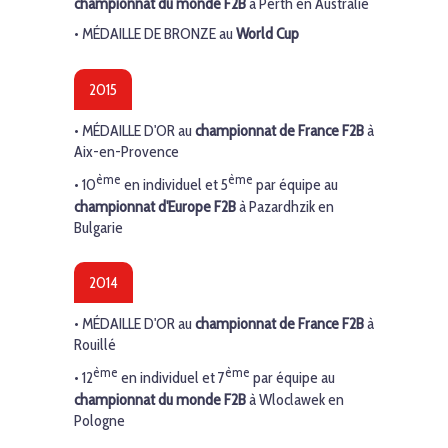
championnat du monde F2B
à Perth en Australie
•
MÉDAILLE DE BRONZE
au
World Cup
2015
•
MÉDAILLE D'OR
au
championnat de France F2B
à
Aix-en-Provence
ème
ème
• 10
en individuel et 5
par équipe au
championnat d'Europe F2B
à Pazardhzik en
Bulgarie
2014
•
MÉDAILLE D'OR
au
championnat de France F2B
à
Rouillé
ème
ème
• 12
en individuel et 7
par équipe au
championnat du monde F2B
à Wloclawek en
Pologne