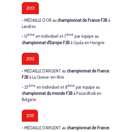
2013
•
MÉDAILLE D'OR
au
championnat de France F2B
à
Landres
ème
ème
• 12
en individuel et 7
par équipe au
championnat d'Europe F2B
à Gyula en Hongrie
2012
•
MÉDAILLE D'ARGENT
au
championnat de France
F2B
à La Queue-en-Brie
ème
ème
• 25
en individuel et 8
par équipe au
championnat du monde F2B
à Pazardhzik en
Bulgarie
2011
•
MÉDAILLE D'ARGENT
au
championnat de France