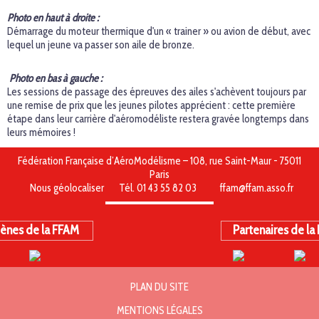
Photo en haut à droite :
Démarrage du moteur thermique d'un « trainer » ou avion de début, avec
lequel un jeune va passer son aile de bronze.
Photo en bas à gauche :
Les sessions de passage des épreuves des ailes s'achèvent toujours par
une remise de prix que les jeunes pilotes apprécient : cette première
étape dans leur carrière d'aéromodéliste restera gravée longtemps dans
leurs mémoires !
Fédération Française d’AéroModélisme – 108, rue Saint-Maur - 75011
Paris
Nous géolocaliser
Tél. 01 43 55 82 03
ffam@ffam.asso.fr
ènes de la FFAM
Partenaires de la
PLAN DU SITE
MENTIONS LÉGALES