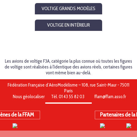
VOLTIGE GRANDS MODÈLES
VOLTIGE EN INTÉRIEUR
Les avions de voltige F3A, catégorie la plus connue où toutes les figures
de voltige sont réalisées à l'identique des avions réels, certaines figures
vont même bien au-delà.
Fédération Française d’AéroModélisme – 108, rue Saint-Maur - 75011
Paris
Nous géolocaliser
Tél. 01 43 55 82 03
ffam@ffam.asso.fr
ènes de la FFAM
Partenaires de la