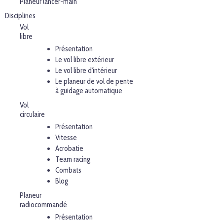
Planeur lancer-main
Disciplines
Vol
libre
Présentation
Le vol libre extérieur
Le vol libre d'intérieur
Le planeur de vol de pente
à guidage automatique
Vol
circulaire
Présentation
Vitesse
Acrobatie
Team racing
Combats
Blog
Planeur
radiocommandé
Présentation