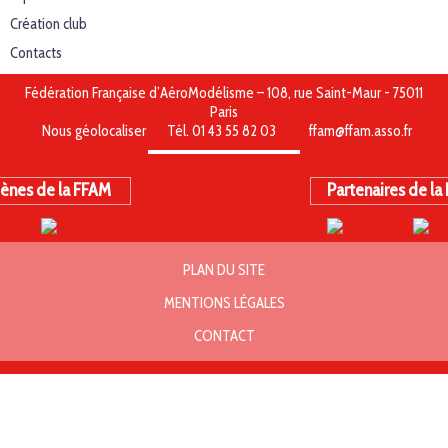
Création club
Contacts
Fédération Française d’AéroModélisme – 108, rue Saint-Maur - 75011
Paris
Nous géolocaliser
Tél. 01 43 55 82 03
ffam@ffam.asso.fr
ènes de la FFAM
Partenaires de la
PLAN DU SITE
MENTIONS LÉGALES
CONTACT