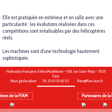
Elle est pratiquée en extérieur et en salle avec une
particularité : les évolutions réalisées dans ces
compétitions sont irréalisables par des hélicoptères
réels.
Les machines sont d'une technologie hautement
sophistiquée.
Fédération Française d’AéroModélisme – 108, rue Saint-Maur - 75011
Paris
Nous géolocaliser
Tél. 01 43 55 82 03
ffam@ffam.asso.fr
ènes de la FFAM
Partenaires de la