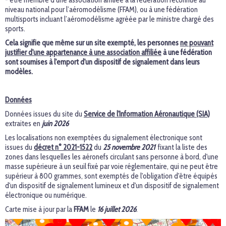
- être membre d’une association affiliée à la fédération reconnue au
niveau national pour l’aéromodélisme (FFAM), ou à une fédération
multisports incluant l’aéromodélisme agréée par le ministre chargé des
sports.
Cela signifie que même sur un site exempté, les personnes
ne pouvant
justifier d'une appartenance à une association affiliée
à une fédération
sont soumises à l'emport d'un dispositif de signalement dans leurs
modèles.
…
Données
Données issues du site du
Service de l'Information Aéronautique (SIA)
extraites en
juin 2026
Les localisations non exemptées du signalement électronique sont
issues du
décret n° 2021-1522
du
25 novembre 2021
fixant la liste des
zones dans lesquelles les aéronefs circulant sans personne à bord, d'une
masse supérieure à un seuil fixé par voie réglementaire, qui ne peut être
supérieur à 800 grammes, sont exemptés de l'obligation d'être équipés
d'un dispositif de signalement lumineux et d'un dispositif de signalement
électronique ou numérique.
Carte mise à jour par la
FFAM
le
16 juillet 2026
.