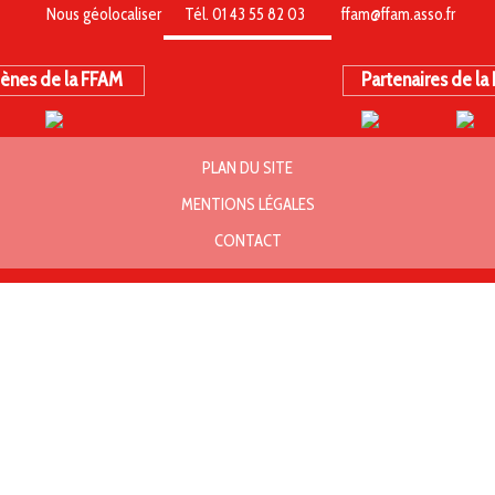
Nous géolocaliser
Tél. 01 43 55 82 03
ffam@ffam.asso.fr
ènes de la FFAM
Partenaires de la
PLAN DU SITE
MENTIONS LÉGALES
CONTACT