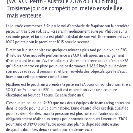
[WC VCC Perth - Australie 2026 du 3 au 8 mai]
Troisième jour de compétition, météo ensoleillée
mais venteuse
La journée commence à 9h par le vol d'acrobatie de Baptiste sur la première
piste. Un très bon vol, celui-ci sera immédiatement suivi par Philippe sur la
seconde piste, et lui aussi est plutôt satisfait de son vol. Ils termineront avec
1002 points pour le premier et 1015 pour le second.
Direction la piste de vitesse quelques minutes plus tard pour le vol de F2G
d'Héloïse. Une nouvelle performance à 273,9 km/h après un changement
d'hélice dont le choix s'avère judicieux. Après une brève pause, c'est en F2A
qu'Héloïse rentre en piste pour une performance à 283,5 km/h qui devient
son nouveau record personnel, et bien au-delà des objectifs qu'elle s'était
fixés pour cette première compétition.
Matthieu est le prochain à prendre la piste en F2A pour un vol chronométré à
300,0 km/h. Le vol de F2G qui suit est moins bon avec une coupure
électrique au bout de 7 tours. Ce sera donc un 0.
C'est sur les coups de 12h30 que nos deux équipes de team racing entreront
dans le cercle pour leur 3e éliminatoire. L'une d'entre elles est déjà qualifiée
pour les demi-finales, mais la pression est plus forte sur l'autre qui doit
obligatoirement réaliser un temps pour pouvoir continuer l'aventure. 3'16"9
pour l'une et 3'19"0 pour l'autre après une plainte déposée suite à une
disqualification. Les deux seront donc en demi-finale.