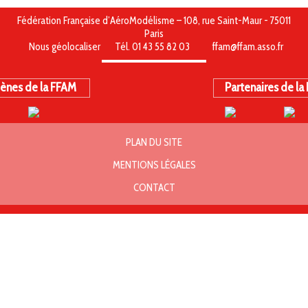
Fédération Française d’AéroModélisme – 108, rue Saint-Maur - 75011
Paris
Nous géolocaliser
Tél. 01 43 55 82 03
ffam@ffam.asso.fr
ènes de la FFAM
Partenaires de la
PLAN DU SITE
MENTIONS LÉGALES
CONTACT