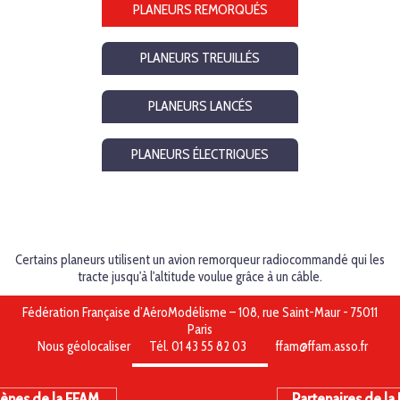
PLANEURS REMORQUÉS
PLANEURS TREUILLÉS
PLANEURS LANCÉS
PLANEURS ÉLECTRIQUES
Certains planeurs utilisent un avion remorqueur radiocommandé qui les
tracte jusqu'à l'altitude voulue grâce à un câble.
Fédération Française d’AéroModélisme – 108, rue Saint-Maur - 75011
Paris
Nous géolocaliser
Tél. 01 43 55 82 03
ffam@ffam.asso.fr
ènes de la FFAM
Partenaires de la