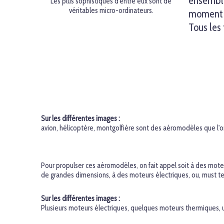
ensemble
Les plus sophistiqués d'entre eux sont de
véritables micro-ordinateurs.
moment g
Tous les
Sur les différentes images :
avion, hélicoptère, montgolfière sont des aéromodèles que l'on
Pour propulser ces aéromodèles, on fait appel soit à des mot
de grandes dimensions, à des moteurs électriques, ou, must te
Sur les différentes images :
Plusieurs moteurs électriques, quelques moteurs thermiques, un