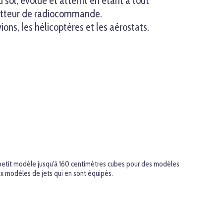
l, évolue et atterrit en étant à tout
metteur de radiocommande.
ns, les hélicoptères et les aérostats.
 petit modèle jusqu'à 160 centimètres cubes pour des modèles
ux modèles de jets qui en sont équipés.