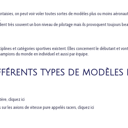
taisies, on peut voir voler toutes sortes de modèles plus ou moins aéronaut
c.
dent très souvent un bon niveau de pilotage mais ils provoquent toujours b
plines et catégories sportives existent. Elles concernent le débutant et vont
ampions du monde en individuel et aussi par équipe.
FFÉRENTS TYPES DE MODÈLES 
tère, cliquez ici
s sur les avions de vitesse pure appelés racers, cliquez ici