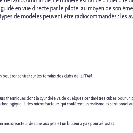
 de radiocommande. Le modèle est lancé ou décolle du so
uidé en vue directe par le pilote, au moyen de son é
 types de modèles peuvent être radiocommandés : les avio
 peut rencontrer sur les terrains des clubs de la FFAM.
eurs thermiques dont la cylindrée va de quelques centimètres cubes pour un
chnologique, à des microréacteurs qui confèrent un réalisme exceptionnel a
 microréacteur destiné aux jets et un brûleur à gaz pour aérostat.