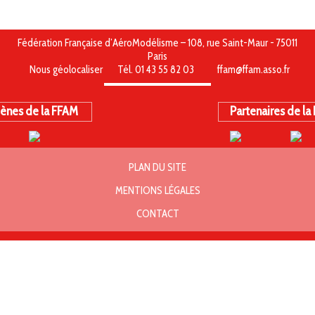
Championnat du monde 2009 Belgrade
Fédération Française d’AéroModélisme – 108, rue Saint-Maur - 75011
Championnat du monde 2009 Belgrade
Paris
Nous géolocaliser
Tél. 01 43 55 82 03
ffam@ffam.asso.fr
ènes de la FFAM
Partenaires de la
PLAN DU SITE
MENTIONS LÉGALES
CONTACT