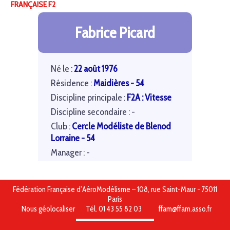
FRANÇAISE F2
Fabrice Picard
Né le :
22 août 1976
Résidence :
Maidières - 54
Discipline principale :
F2A : Vitesse
Discipline secondaire : -
Club :
Cercle Modéliste de Blenod
Lorraine - 54
Manager : -
Fédération Française d’AéroModélisme – 108, rue Saint-Maur - 75011
Paris
Nous géolocaliser
Tél. 01 43 55 82 03
ffam@ffam.asso.fr