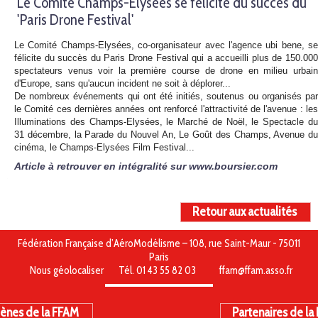
Le Comité Champs-Elysées se félicite du succès du
'Paris Drone Festival'
Le Comité Champs-Elysées, co-organisateur avec l'agence ubi bene, se
félicite du succès du Paris Drone Festival qui a accueilli plus de 150.000
spectateurs venus voir la première course de drone en milieu urbain
d'Europe, sans qu'aucun incident ne soit à déplorer...
De nombreux événements qui ont été initiés, soutenus ou organisés par
le Comité ces dernières années ont renforcé l'attractivité de l'avenue : les
Illuminations des Champs-Elysées, le Marché de Noël, le Spectacle du
31 décembre, la Parade du Nouvel An, Le Goût des Champs, Avenue du
cinéma, le Champs-Elysées Film Festival...
Article à retrouver en intégralité sur www.boursier.com
Retour aux actualités
Fédération Française d’AéroModélisme – 108, rue Saint-Maur - 75011
Paris
Nous géolocaliser
Tél. 01 43 55 82 03
ffam@ffam.asso.fr
ènes de la FFAM
Partenaires de la