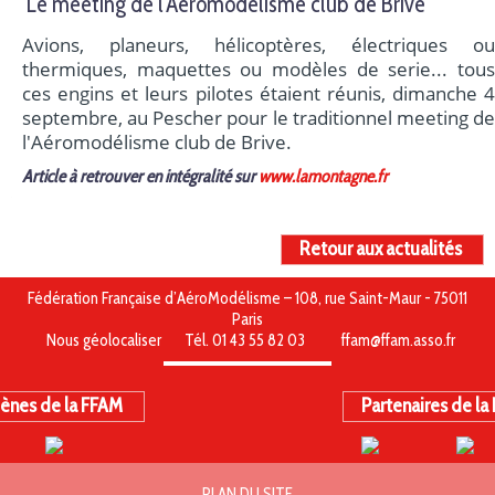
Le meeting de l'Aéromodélisme club de Brive
Avions, planeurs, hélicoptères, électriques ou
thermiques, maquettes ou modèles de serie... tous
ces engins et leurs pilotes étaient réunis, dimanche 4
septembre, au Pescher pour le traditionnel meeting de
l'Aéromodélisme club de Brive.
Article à retrouver en intégralité sur
www.lamontagne.fr
Retour aux actualités
Fédération Française d’AéroModélisme – 108, rue Saint-Maur - 75011
Paris
Nous géolocaliser
Tél. 01 43 55 82 03
ffam@ffam.asso.fr
ènes de la FFAM
Partenaires de la
PLAN DU SITE