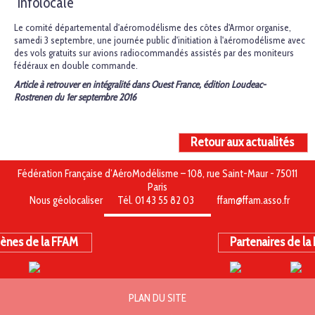
Infolocale
Le comité départemental d'aéromodélisme des côtes d'Armor organise,
samedi 3 septembre, une journée public d'initiation à l'aéromodélisme avec
des vols gratuits sur avions radiocommandés assistés par des moniteurs
fédéraux en double commande.
Article à retrouver en intégralité dans Ouest France, édition Loudeac-
Rostrenen du 1er septembre 2016
Retour aux actualités
Fédération Française d’AéroModélisme – 108, rue Saint-Maur - 75011
Paris
Nous géolocaliser
Tél. 01 43 55 82 03
ffam@ffam.asso.fr
ènes de la FFAM
Partenaires de la
PLAN DU SITE