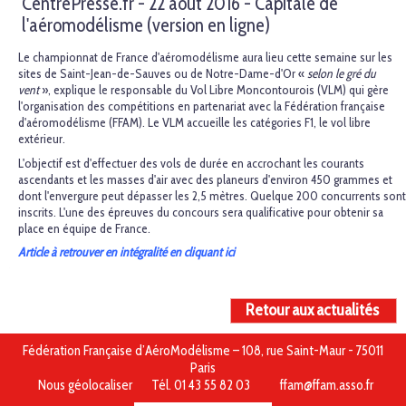
CentrePresse.fr - 22 août 2016 - Capitale de
l'aéromodélisme (version en ligne)
Le championnat de France d'aéromodélisme aura lieu cette semaine sur les
sites de Saint-Jean-de-Sauves ou de Notre-Dame-d'Or «
selon le gré du
vent
», explique le responsable du Vol Libre Moncontourois (VLM) qui gère
l'organisation des compétitions en partenariat avec la Fédération française
d'aéromodélisme (FFAM). Le VLM accueille les catégories F1, le vol libre
extérieur.
L'objectif est d'effectuer des vols de durée en accrochant les courants
ascendants et les masses d'air avec des planeurs d'environ 450 grammes et
dont l'envergure peut dépasser les 2,5 mètres. Quelque 200 concurrents sont
inscrits. L'une des épreuves du concours sera qualificative pour obtenir sa
place en équipe de France.
Article à retrouver en intégralité en cliquant ici
Retour aux actualités
Fédération Française d’AéroModélisme – 108, rue Saint-Maur - 75011
Paris
Nous géolocaliser
Tél. 01 43 55 82 03
ffam@ffam.asso.fr