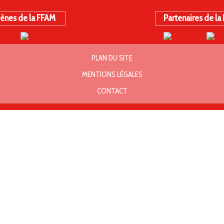
ènes de la FFAM
Partenaires de la
PLAN DU SITE
MENTIONS LÉGALES
CONTACT