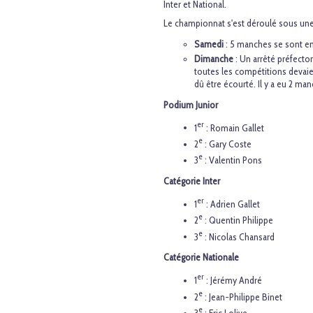
Inter et National.
Le championnat s'est déroulé sous une
Samedi
: 5 manches se sont en
Dimanche
: Un arrêté préfector
toutes les compétitions devaien
dû être écourté. Il y a eu 2 man
Podium Junior
er
1
: Romain Gallet
e
2
: Gary Coste
e
3
: Valentin Pons
Catégorie Inter
er
1
: Adrien Gallet
e
2
: Quentin Philippe
e
3
: Nicolas Chansard
Catégorie Nationale
er
1
: Jérémy André
e
2
: Jean-Philippe Binet
e
3
: Eric Lolive