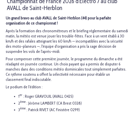
Championnat de France 2026 d'Electro 7 au club
AVALL de Saint-Herblon
Un grand bravo au club AVALL de Saint-Herblon (44) pour la parfaite
organisation de ce championnat !
Après la formation des chronométreurs et le briefing réglementaire du samedi
matin, la météo est venue jouer les trouble-fêtes. Face à un vent établi à 30
km/h et des rafales atteignant les 60 km/h — incompatibles avec la sécurité
des moto-planeurs —, l'équipe d'organisation a pris la sage décision de
suspendre les vols de l'après-midi.
Pour compenser cette première journée, le programme du dimanche a été
réadapté en journée continue. Un choix payant qui a permis de disputer 6
manches dans des conditions météo dominicales tout simplement parfaites.
Ce rythme soutenu a offert la sélectivité nécessaire pour établir un
classement final indiscutable.
Le podium de l'édition :
er
1
: Roger GRAVOUIL (AVALL 0425)
ème
2
: Jérôme LAMBERT (CA Brest 0328)
ème
3
: Patrick RIVET (AC Finistère 0299)