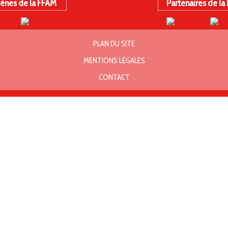
ènes de la FFAM
Partenaires de la
PLAN DU SITE
MENTIONS LÉGALES
CONTACT