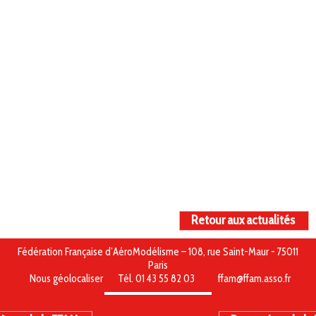
Retour aux actualités
Fédération Française d’AéroModélisme – 108, rue Saint-Maur - 75011
Paris
Nous géolocaliser
Tél. 01 43 55 82 03
ffam@ffam.asso.fr