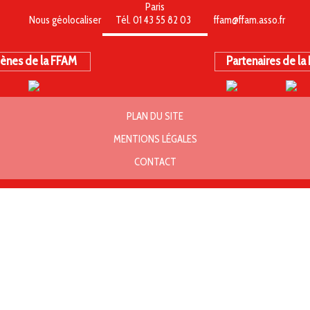
Paris
Nous géolocaliser
Tél. 01 43 55 82 03
ffam@ffam.asso.fr
ènes de la FFAM
Partenaires de la
PLAN DU SITE
MENTIONS LÉGALES
CONTACT