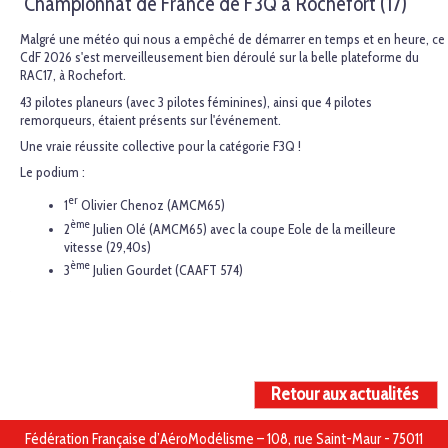
Championnat de France de F3Q à Rochefort (17)
Malgré une météo qui nous a empêché de démarrer en temps et en heure, ce
CdF 2026 s'est merveilleusement bien déroulé sur la belle plateforme du
RAC17, à Rochefort.
43 pilotes planeurs (avec 3 pilotes féminines), ainsi que 4 pilotes
remorqueurs, étaient présents sur l'événement.
Une vraie réussite collective pour la catégorie F3Q !
Le podium :
er
1
Olivier Chenoz (AMCM65)
ème
2
Julien Olé (AMCM65) avec la coupe Eole de la meilleure
vitesse (29,40s)
ème
3
Julien Gourdet (CAAFT 574)
Retour aux actualités
Fédération Française d’AéroModélisme – 108, rue Saint-Maur - 75011