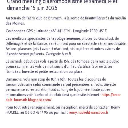
Grand meeting d'aéromodélisme le samedi 14 et
dimanche 15 juin 2025
Au terrain de l'aéro club de Brumath , à la sortie de Krautwiller près du moulin
des Moines.
Cordonnées GPS : Latitude : 48° 44' 16" N - Longitude 7° 39' 45" E
Les meilleurs spécialistes de la voltige aérienne, pilotes du Grand Est, de
l'Allemagne et de la Suisse, se réuniront pour un spectacle aérien inoubliable.
Avions, planeurs, jets ( avion à réaction), hélicoptères et autres avions de
légende seront présents. Catégorie A et B.
Le samedi, début des vols à partir de 15h, dès tombée de la nuit le public
pourra admirer les vols de nuit suivis d'un feu d'artifice. Soirée tartes
flambées, buvette et petite restauration sur place.
Dimanche, vols non stop de 10h à 18h. Toutes les disciplines de
l'aéromodélisme radio commandé seront présentées en vols. Buvette
permanente et restauration tout au long de la journée. toute autres
informations voir facebook du club ainsi que le site internet :
https://aero-
club-brumath.blogspot.com/
Pour tout autre renseignement, ou inscription, merci de contacter : Rémy
HUCKEL, au 06 80 43 17 95 ou par mail :
remy.huckel@wanadoo.fr