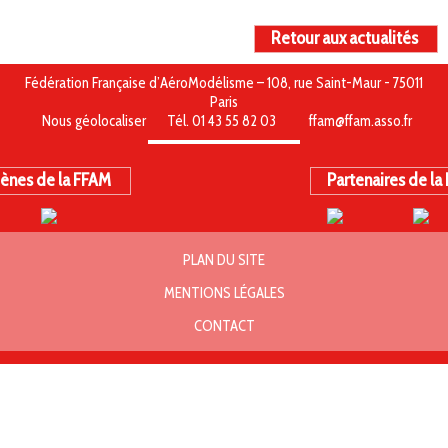
Retour aux actualités
Fédération Française d’AéroModélisme – 108, rue Saint-Maur - 75011
Paris
Nous géolocaliser
Tél. 01 43 55 82 03
ffam@ffam.asso.fr
ènes de la FFAM
Partenaires de la
PLAN DU SITE
MENTIONS LÉGALES
CONTACT