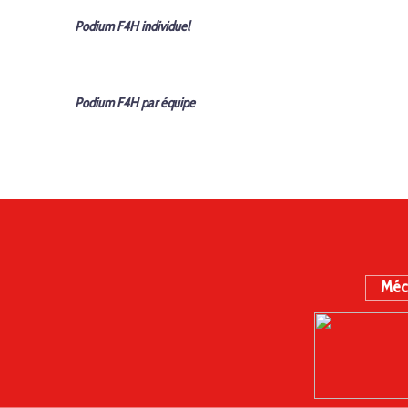
Podium F4H
individuel
Podium F4H
par équipe
Méc