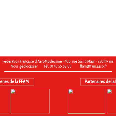
Fédération Française d’AéroModélisme – 108, rue Saint-Maur - 75011 Paris
Nous géolocaliser
Tél. 01 43 55 82 03
ffam@ffam.asso.fr
ènes de la FFAM
Partenaires de la