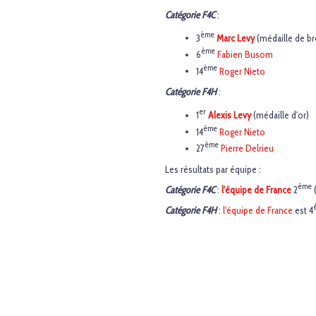
Catégorie F4C
:
ème
3
Marc Levy
(médaille de b
ème
6
Fabien Busom
ème
14
Roger Nieto
Catégorie F4H
:
er
1
Alexis Levy
(médaille d'or)
ème
14
Roger Nieto
ème
27
Pierre Delrieu
Les résultats par équipe :
ème
Catégorie F4C
:
l'équipe de France
2
(
Catégorie F4H
:
l'équipe de France
est 4