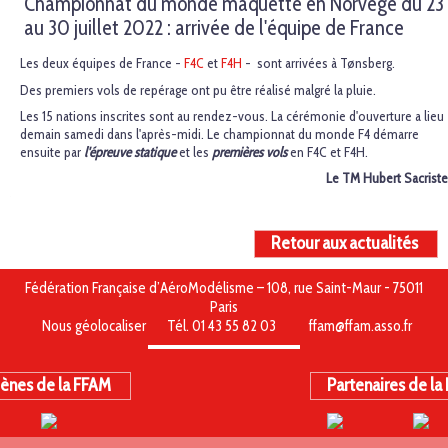
Championnat du monde maquette en Norvège du 23
au 30 juillet 2022 : arrivée de l'équipe de France
Les deux équipes de France -
F4C
et
F4H
- sont arrivées à Tønsberg.
Des premiers vols de repérage ont pu être réalisé malgré la pluie.
Les 15 nations inscrites sont au rendez-vous. La cérémonie d'ouverture a lieu
demain samedi dans l'après-midi. Le championnat du monde F4 démarre
ensuite par
l'épreuve statique
et les
premières vols
en F4C et F4H.
Le TM Hubert Sacriste
Retour aux actualités
Fédération Française d’AéroModélisme – 108, rue Saint-Maur - 75011
Paris
Nous géolocaliser
Tél. 01 43 55 82 03
ffam@ffam.asso.fr
ènes de la FFAM
Partenaires de la