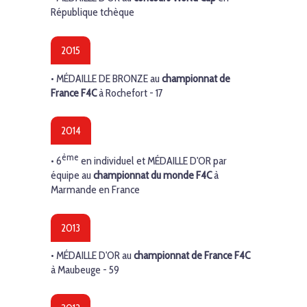
République tchèque
2015
•
MÉDAILLE DE BRONZE
au
championnat de
France F4C
à Rochefort - 17
2014
ème
• 6
en individuel et
MÉDAILLE D'OR
par
équipe au
championnat du monde F4C
à
Marmande en France
2013
•
MÉDAILLE D'OR
au
championnat de France F4C
à Maubeuge - 59