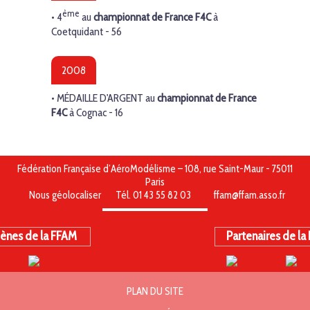
ème
•
4
au
championnat de France F4C
à
Coetquidant - 56
2008
•
MÉDAILLE D'ARGENT
au
championnat de France
F4C
à Cognac - 16
Fédération Française d’AéroModélisme – 108, rue Saint-Maur - 75011
Paris
Nous géolocaliser
Tél. 01 43 55 82 03
ffam@ffam.asso.fr
ènes de la FFAM
Partenaires de la
PLAN DU SITE