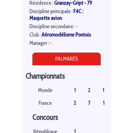
Résidence :
Granzay-Gript - 79
Discipline principale :
F4C :
Maquette avion
Discipline secondaire : -
Club :
Aéromodélisme Pontois
Manager : -
PALMARÈS
Championnats
Monde
1
2
1
France
2
7
1
Concours
République
1