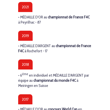
2021
•
MÉDAILLE D'OR
au
championnat de France F4C
à Peyrilhac - 87
2019
•
MÉDAILLE D'ARGENT
au
championnat de France
F4C
à Rochefort - 17
2018
ème
• 6
en individuel et
MÉDAILLE D'ARGENT
par
équipe au
championnat du monde F4C
à
Meiringen en Suisse
2017
•
MÉDAILLE D'OR
au
concours World Cup
en