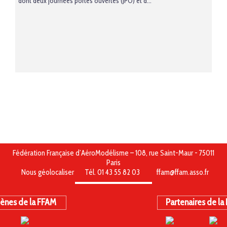
dont deux journées portes ouvertes (JPO) et d...
Fédération Française d’AéroModélisme – 108, rue Saint-Maur - 75011
Paris
Nous géolocaliser
Tél. 01 43 55 82 03
ffam@ffam.asso.fr
ènes de la FFAM
Partenaires de la